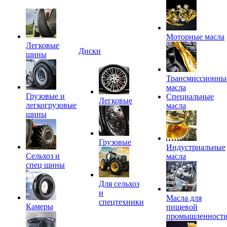
Моторные масла
Легковые
Диски
шины
Трансмиссионны
масла
Грузовые и
Специальные
Легковые
легкогрузовые
масла
шины
Грузовые
Индустриальные
Сельхоз и
масла
спец шины
Для сельхоз
и
Масла для
спецтехники
Камеры
пищевой
промышленност