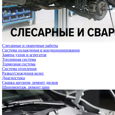
Слесарные и сварочные работы
Система охлаждения и кондиционирования
Замена узлов и агрегатов
Топливная система
Тормозная система
Система отопления
Развал/схождения колес
Диагностика
Сварка аргоном, ремонт дисков
Шиномонтаж, ремонт шин