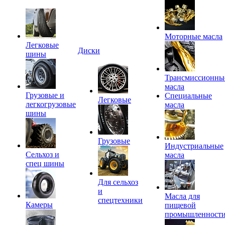
Моторные масла
Легковые
Диски
шины
Трансмиссионны
масла
Грузовые и
Специальные
Легковые
легкогрузовые
масла
шины
Грузовые
Индустриальные
Сельхоз и
масла
спец шины
Для сельхоз
и
Масла для
спецтехники
Камеры
пищевой
промышленност