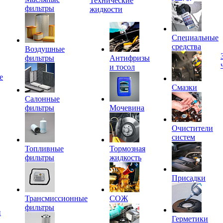
Технические
фильтры
жидкости
Специальные
средства
Воздушные
фильтры
Антифризы
и тосол
е
Смазки
Салонные
фильтры
Мочевина
Очистители
систем
Топливные
Тормозная
фильтры
жидкость
Присадки
Трансмиссионные
СОЖ
фильтры
и
Герметики