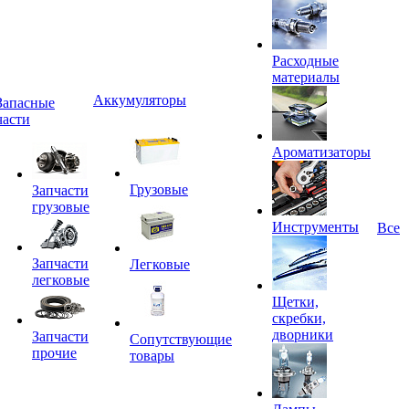
Расходные
материалы
Аккумуляторы
Запасные
части
Ароматизаторы
Грузовые
Запчасти
грузовые
Инструменты
Все
Запчасти
Легковые
легковые
Щетки,
скребки,
дворники
Запчасти
Сопутствующие
прочие
товары