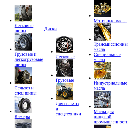
Моторные масла
Легковые
Диски
шины
Трансмиссионны
масла
Грузовые и
Специальные
Легковые
легкогрузовые
масла
шины
Грузовые
Индустриальные
Сельхоз и
масла
спец шины
Для сельхоз
и
Масла для
спецтехники
Камеры
пищевой
промышленност