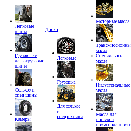
Моторные масла
Легковые
Диски
шины
Трансмиссионны
масла
Грузовые и
Специальные
Легковые
легкогрузовые
масла
шины
Грузовые
Индустриальные
Сельхоз и
масла
спец шины
Для сельхоз
и
Масла для
спецтехники
Камеры
пищевой
промышленност