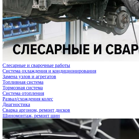
Слесарные и сварочные работы
Система охлаждения и кондиционирования
Замена узлов и агрегатов
Топливная система
Тормозная система
Система отопления
Развал/схождения колес
Диагностика
Сварка аргоном, ремонт дисков
Шиномонтаж, ремонт шин