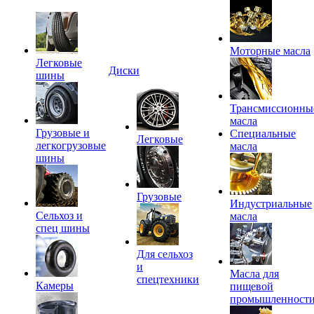
Моторные масла
Легковые
Диски
шины
Трансмиссионны
масла
Грузовые и
Специальные
Легковые
легкогрузовые
масла
шины
Грузовые
Индустриальные
Сельхоз и
масла
спец шины
Для сельхоз
и
Масла для
спецтехники
Камеры
пищевой
промышленност