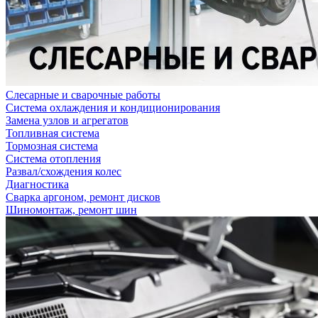
Слесарные и сварочные работы
Система охлаждения и кондиционирования
Замена узлов и агрегатов
Топливная система
Тормозная система
Система отопления
Развал/схождения колес
Диагностика
Сварка аргоном, ремонт дисков
Шиномонтаж, ремонт шин