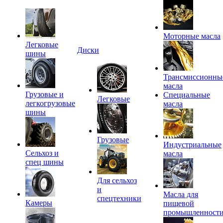
Моторные масла
Легковые
Диски
шины
Трансмиссионны
масла
Грузовые и
Специальные
Легковые
легкогрузовые
масла
шины
Грузовые
Индустриальные
Сельхоз и
масла
спец шины
Для сельхоз
и
Масла для
спецтехники
Камеры
пищевой
промышленност