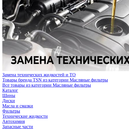
Замена технических жидкостей и ТО
Товары бренда TSN из категории Масляные фильтры
Все товары из категории Масляные фильтры
Каталог
Шины
Диски
Масла и смазки
Фильтры
Технические жидкости
Автохимия
Запасные части