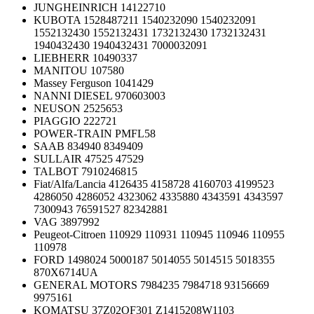
JUNGHEINRICH 14122710
KUBOTA 1528487211 1540232090 1540232091
1552132430 1552132431 1732132430 1732132431
1940432430 1940432431 7000032091
LIEBHERR 10490337
MANITOU 107580
Massey Ferguson 1041429
NANNI DIESEL 970603003
NEUSON 2525653
PIAGGIO 222721
POWER-TRAIN PMFL58
SAAB 834940 8349409
SULLAIR 47525 47529
TALBOT 7910246815
Fiat/Alfa/Lancia 4126435 4158728 4160703 4199523
4286050 4286052 4323062 4335880 4343591 4343597
7300943 76591527 82342881
VAG 3897992
Peugeot-Citroen 110929 110931 110945 110946 110955
110978
FORD 1498024 5000187 5014055 5014515 5018355
870X6714UA
GENERAL MOTORS 7984235 7984718 93156669
9975161
KOMATSU 37Z02OF301 Z1415208W1103