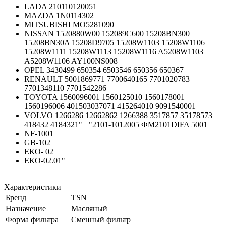
LADA 210110120051
MAZDA 1N0114302
MITSUBISHI MO5281090
NISSAN 1520880W00 152089C600 15208BN300
15208BN30A 15208D9705 15208W1103 15208W1106
15208W1111 15208W1113 15208W1116 A5208W1103
A5208W1106 AY100NS008
OPEL 3430499 650354 6503546 650356 650367
RENAULT 5001869771 7700640165 7701020783
7701348110 7701542286
TOYOTA 1560096001 1560125010 1560178001
1560196006 401503037071 415264010 9091540001
VOLVO 1266286 12662862 1266388 3517857 35178573
418432 4184321"
"2101-1012005 ФМ2101DIFA 5001
NF-1001
GB-102
ЕКО- 02
ЕКО-02.01"
Характеристики
Бренд
TSN
Назначение
Масляный
Форма фильтра
Сменный фильтр