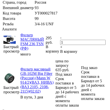
Страна, город
Россия
Внешний диаметр
93
Код товара
УТ000027817
Высота
99
Резьба
3/4-16 UNF
Аналоги
Фильтр
-
295
МАСЛЯНЫЙ
руб.
FSM 236 TSN
Быстрый
В
+
(РФ)
просмотр
корзину
В корзину
много
цена по
запросу
Под заказ
Фильтр масляный
635
руб.
Срок
GB-102M Big Filter
Под заказ
поставки в
(Россия) (Mann W
Срок
Барнаул от 5
914/2)(ВАЗ, НИВА)
поставки в
до 14 рабочих
(ВАЗ 2105, 2108-
Быстрый
Барнаул от 5
дней с
2115)(02.02)
просмотр
до 14 рабочих
момента
дней с
В пути, 3 дня
оплаты заказа
момента
оплаты заказа