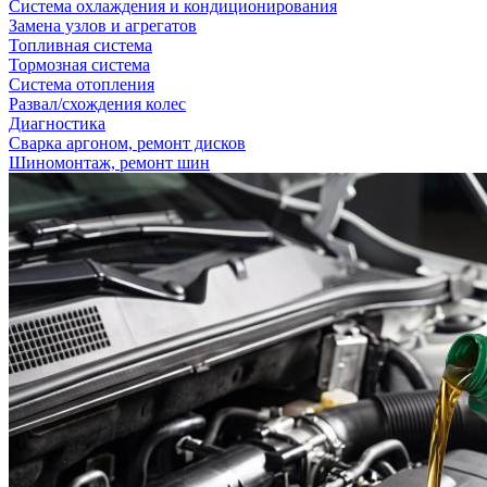
Система охлаждения и кондиционирования
Замена узлов и агрегатов
Топливная система
Тормозная система
Система отопления
Развал/схождения колес
Диагностика
Сварка аргоном, ремонт дисков
Шиномонтаж, ремонт шин