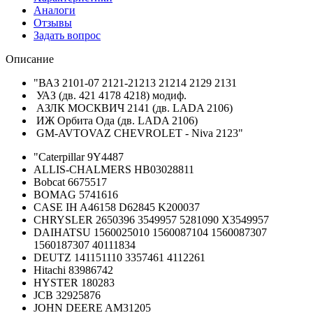
Аналоги
Отзывы
Задать вопрос
Описание
"ВАЗ 2101-07 2121-21213 21214 2129 2131
УАЗ (дв. 421 4178 4218) модиф.
АЗЛК МОСКВИЧ 2141 (дв. LADA 2106)
ИЖ Орбита Ода (дв. LADA 2106)
GM-AVTOVAZ CHEVROLET - Niva 2123"
"Caterpillar 9Y4487
ALLIS-CHALMERS HB03028811
Bobcat 6675517
BOMAG 5741616
CASE IH A46158 D62845 K200037
CHRYSLER 2650396 3549957 5281090 X3549957
DAIHATSU 1560025010 1560087104 1560087307
1560187307 40111834
DEUTZ 141151110 3357461 4112261
Hitachi 83986742
HYSTER 180283
JCB 32925876
JOHN DEERE AM31205