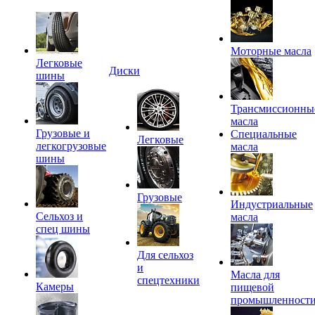
Моторные масла
Легковые
Диски
шины
Трансмиссионны
масла
Грузовые и
Специальные
Легковые
легкогрузовые
масла
шины
Грузовые
Индустриальные
Сельхоз и
масла
спец шины
Для сельхоз
и
Масла для
спецтехники
Камеры
пищевой
промышленност