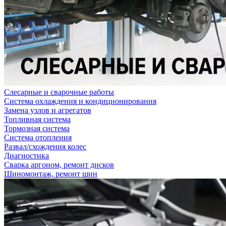
Слесарные и сварочные работы
Система охлаждения и кондиционирования
Замена узлов и агрегатов
Топливная система
Тормозная система
Система отопления
Развал/схождения колес
Диагностика
Сварка аргоном, ремонт дисков
Шиномонтаж, ремонт шин