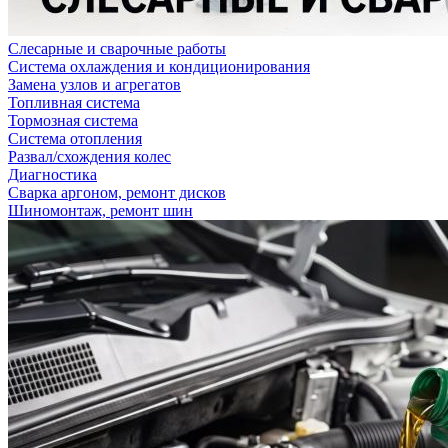
Слесарные и сварочные работы
Система охлаждения и кондиционирования
Замена узлов и агрегатов
Топливная система
Тормозная система
Система отопления
Развал/схождения колес
Диагностика
Сварка аргоном, ремонт дисков
Шиномонтаж, ремонт шин