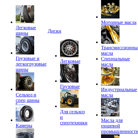
Моторные масла
Легковые
Диски
шины
Трансмиссионны
масла
Грузовые и
Специальные
Легковые
легкогрузовые
масла
шины
Грузовые
Индустриальные
Сельхоз и
масла
спец шины
Для сельхоз
и
Масла для
спецтехники
Камеры
пищевой
промышленност