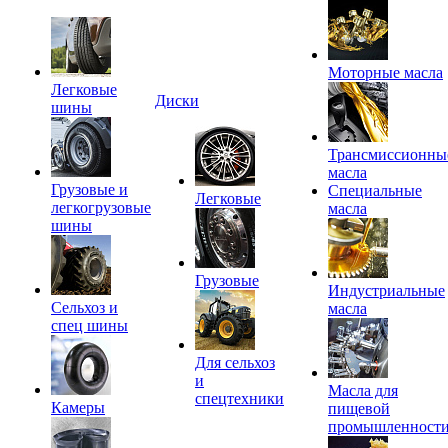
Моторные масла
Легковые
Диски
шины
Трансмиссионны
масла
Грузовые и
Специальные
Легковые
легкогрузовые
масла
шины
Грузовые
Индустриальные
Сельхоз и
масла
спец шины
Для сельхоз
и
Масла для
спецтехники
Камеры
пищевой
промышленност