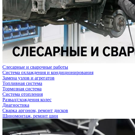
Слесарные и сварочные работы
Система охлаждения и кондиционирования
Замена узлов и агрегатов
Топливная система
Тормозная система
Система отопления
Развал/схождения колес
Диагностика
Сварка аргоном, ремонт дисков
Шиномонтаж, ремонт шин