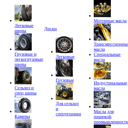
Моторные масла
Легковые
Диски
шины
Трансмиссионны
масла
Грузовые и
Специальные
Легковые
легкогрузовые
масла
шины
Грузовые
Индустриальные
Сельхоз и
масла
спец шины
Для сельхоз
и
Масла для
спецтехники
Камеры
пищевой
промышленност