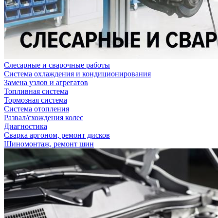
Слесарные и сварочные работы
Система охлаждения и кондиционирования
Замена узлов и агрегатов
Топливная система
Тормозная система
Система отопления
Развал/схождения колес
Диагностика
Сварка аргоном, ремонт дисков
Шиномонтаж, ремонт шин