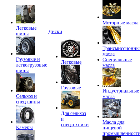
Моторные масла
Легковые
Диски
шины
Трансмиссионны
масла
Грузовые и
Специальные
Легковые
легкогрузовые
масла
шины
Грузовые
Индустриальные
Сельхоз и
масла
спец шины
Для сельхоз
и
Масла для
спецтехники
Камеры
пищевой
промышленност