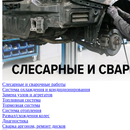
Слесарные и сварочные работы
Система охлаждения и кондиционирования
Замена узлов и агрегатов
Топливная система
Тормозная система
Система отопления
Развал/схождения колес
Диагностика
Сварка аргоном, ремонт дисков