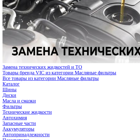
Замена технических жидкостей и ТО
Товары бренда VIC из категории Масляные фильтры
Все товары из категории Масляные фильтры
Каталог
Шины
Диски
Масла и смазки
Фильтры
Технические жидкости
Автохимия
Запасные части
Аккумуляторы
Автопринадлежности