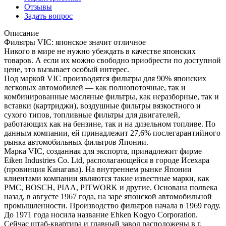
Отзывы
Задать вопрос
Описание
Фильтры VIC: японское значит отличное
Никого в мире не нужно убеждать в качестве японских
товаров. А если их можно свободно приобрести по доступной
цене, это вызывает особый интерес.
Под маркой VIC производятся фильтры для 90% японских
легковых автомобилей — как полнопоточные, так и
комбинированные масляные фильтры, как неразборные, так и
вставки (картриджи), воздушные фильтры вязкостного и
сухого типов, топливные фильтры для двигателей,
работающих как на бензине, так и на дизельном топливе. По
данным компании, ей принадлежит 27,6% послегарантийного
рынка автомобильных фильтров Японии.
Марка VIC, созданная для экспорта, принадлежит фирме
Eiken Industries Co. Ltd, располагающейся в городе Исехара
(провинция Канагава). На внутреннем рынке Японии
клиентами компании являются такие известные марки, как
PMC, BOSCH, PIAA, PITWORK и другие. Основана полвека
назад, в августе 1967 года, на заре японской автомобильной
промышленности. Производство фильтров начала в 1969 году.
До 1971 года носила название Ehken Kogyo Corporation.
Сейчас штаб-квартира и главный завод расположены в г.