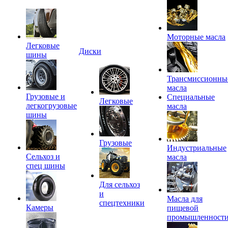
Моторные масла
Легковые
Диски
шины
Трансмиссионны
масла
Грузовые и
Специальные
Легковые
легкогрузовые
масла
шины
Грузовые
Индустриальные
Сельхоз и
масла
спец шины
Для сельхоз
и
Масла для
спецтехники
Камеры
пищевой
промышленност