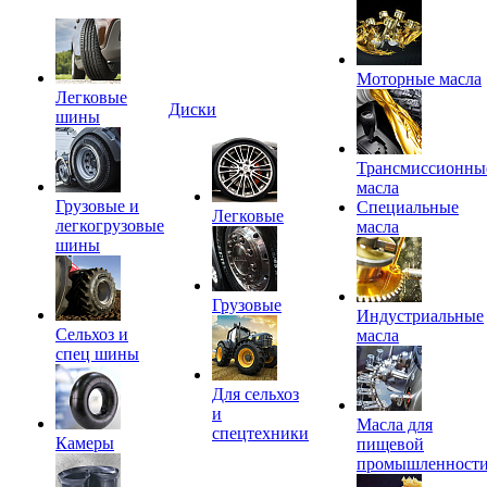
Моторные масла
Легковые
Диски
шины
Трансмиссионны
масла
Грузовые и
Специальные
Легковые
легкогрузовые
масла
шины
Грузовые
Индустриальные
Сельхоз и
масла
спец шины
Для сельхоз
и
Масла для
спецтехники
Камеры
пищевой
промышленност