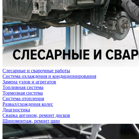
Слесарные и сварочные работы
Система охлаждения и кондиционирования
Замена узлов и агрегатов
Топливная система
Тормозная система
Система отопления
Развал/схождения колес
Диагностика
Сварка аргоном, ремонт дисков
Шиномонтаж, ремонт шин