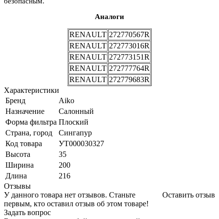
безопасным.
Аналоги
RENAULT
272770567R
RENAULT
272773016R
RENAULT
272773151R
RENAULT
272777764R
RENAULT
272779683R
Характеристики
Бренд
Aiko
Назначение
Салонный
Форма фильтра
Плоский
Страна, город
Сингапур
Код товара
УТ000030327
Высота
35
Ширина
200
Длина
216
Отзывы
У данного товара нет отзывов. Станьте
Оставить отзыв
первым, кто оставил отзыв об этом товаре!
Задать вопрос