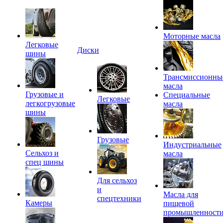
Моторные масла
Легковые
Диски
шины
Трансмиссионны
масла
Грузовые и
Специальные
Легковые
легкогрузовые
масла
шины
Грузовые
Индустриальные
Сельхоз и
масла
спец шины
Для сельхоз
и
Масла для
спецтехники
Камеры
пищевой
промышленност