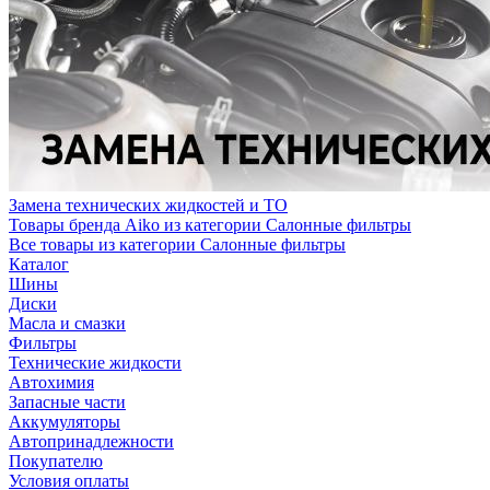
Замена технических жидкостей и ТО
Товары бренда Aiko из категории Салонные фильтры
Все товары из категории Салонные фильтры
Каталог
Шины
Диски
Масла и смазки
Фильтры
Технические жидкости
Автохимия
Запасные части
Аккумуляторы
Автопринадлежности
Покупателю
Условия оплаты