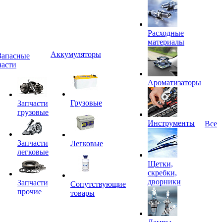
Расходные
материалы
Аккумуляторы
Запасные
части
Ароматизаторы
Грузовые
Запчасти
грузовые
Инструменты
Все
Запчасти
Легковые
легковые
Щетки,
скребки,
дворники
Запчасти
Сопутствующие
прочие
товары