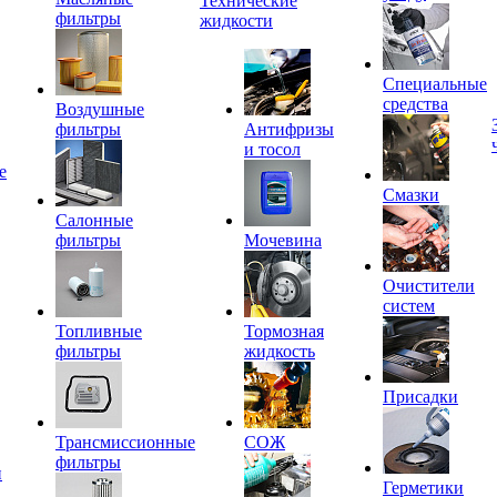
Технические
фильтры
жидкости
Специальные
средства
Воздушные
фильтры
Антифризы
и тосол
е
Смазки
Салонные
фильтры
Мочевина
Очистители
систем
Топливные
Тормозная
фильтры
жидкость
Присадки
Трансмиссионные
СОЖ
фильтры
и
Герметики