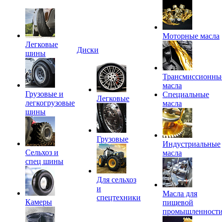
Моторные масла
Легковые
Диски
шины
Трансмиссионны
масла
Грузовые и
Специальные
Легковые
легкогрузовые
масла
шины
Грузовые
Индустриальные
Сельхоз и
масла
спец шины
Для сельхоз
и
Масла для
спецтехники
Камеры
пищевой
промышленност