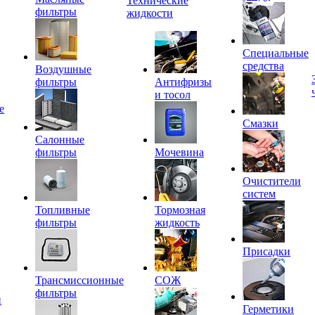
Технические
фильтры
жидкости
Специальные
средства
Воздушные
фильтры
Антифризы
и тосол
е
Смазки
Салонные
фильтры
Мочевина
Очистители
систем
Топливные
Тормозная
фильтры
жидкость
Присадки
Трансмиссионные
СОЖ
фильтры
и
Герметики