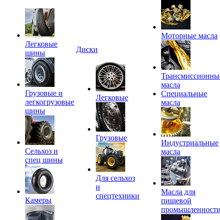
Моторные масла
Легковые
Диски
шины
Трансмиссионны
масла
Грузовые и
Специальные
Легковые
легкогрузовые
масла
шины
Грузовые
Индустриальные
Сельхоз и
масла
спец шины
Для сельхоз
и
Масла для
спецтехники
Камеры
пищевой
промышленност