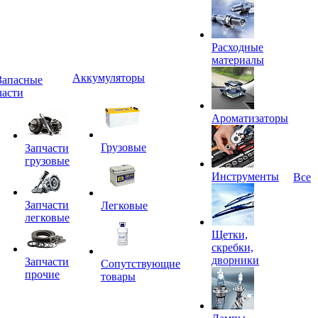
Расходные
материалы
Аккумуляторы
Запасные
части
Ароматизаторы
Грузовые
Запчасти
грузовые
Инструменты
Все
Запчасти
Легковые
легковые
Щетки,
скребки,
дворники
Запчасти
Сопутствующие
прочие
товары