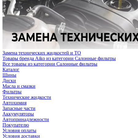
Замена технических жидкостей и ТО
Товары бренда Aiko из категории Салонные фильтры
Все товары из категории Салонные фильтры
Каталог
Шины
Диски
Масла и смазки
Фильтры
Технические жидкости
Автохимия
Запасные части
Аккумуляторы
Автопринадлежности
Покупателю
Условия оплаты
Условия доставки