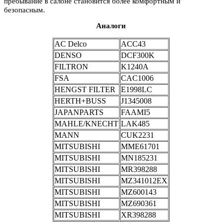
пребывание в салоне становится более комфортным и
безопасным.
Аналоги
AC Delco
ACC43
DENSO
DCF300K
FILTRON
K1240A
FSA
CAC1006
HENGST FILTER
E1998LC
HERTH+BUSS
J1345008
JAPANPARTS
FAAMI5
MAHLE/KNECHT
LAK485
MANN
CUK2231
MITSUBISHI
MME61701
MITSUBISHI
MN185231
MITSUBISHI
MR398288
MITSUBISHI
MZ341012EX
MITSUBISHI
MZ600143
MITSUBISHI
MZ690361
MITSUBISHI
XR398288