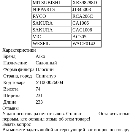
MITSUBISHI
XR398288D
NIPPARTS
J1345008
RYCO
RCA206C
SAKURA
CA1006
SAKURA
CAC1006
VIC
AC305
WESFIL
WACF0142
Характеристики
Бренд
Aiko
Назначение
Салонный
Форма фильтра
Плоский
Страна, город
Сингапур
Код товара
УТ000026004
Высота
74
Ширина
231
Длина
233
Отзывы
У данного товара нет отзывов. Станьте
Оставить отзыв
первым, кто оставил отзыв об этом товаре!
Задать вопрос
Вы можете задать любой интересующий вас вопрос по товару