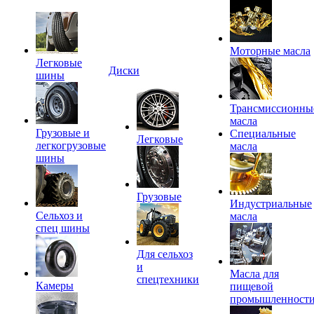
Моторные масла
Легковые
Диски
шины
Трансмиссионны
масла
Грузовые и
Специальные
Легковые
легкогрузовые
масла
шины
Грузовые
Индустриальные
Сельхоз и
масла
спец шины
Для сельхоз
и
Масла для
спецтехники
Камеры
пищевой
промышленност