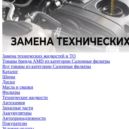
Замена технических жидкостей и ТО
Товары бренда AMD из категории Салонные фильтры
Все товары из категории Салонные фильтры
Каталог
Шины
Диски
Масла и смазки
Фильтры
Технические жидкости
Автохимия
Запасные части
Аккумуляторы
Автопринадлежности
Покупателю
Условия оплаты