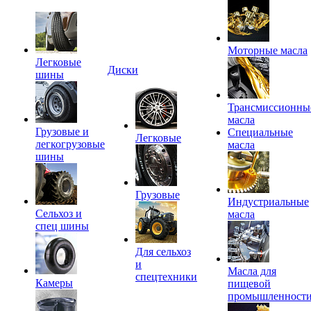
Моторные масла
Легковые
Диски
шины
Трансмиссионны
масла
Грузовые и
Специальные
Легковые
легкогрузовые
масла
шины
Грузовые
Индустриальные
Сельхоз и
масла
спец шины
Для сельхоз
и
Масла для
спецтехники
Камеры
пищевой
промышленност