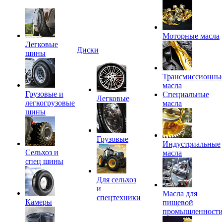
Моторные масла
Легковые
Диски
шины
Трансмиссионны
масла
Грузовые и
Специальные
Легковые
легкогрузовые
масла
шины
Грузовые
Индустриальные
Сельхоз и
масла
спец шины
Для сельхоз
и
Масла для
спецтехники
Камеры
пищевой
промышленност