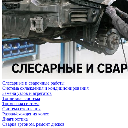
Слесарные и сварочные работы
Система охлаждения и кондиционирования
Замена узлов и агрегатов
Топливная система
Тормозная система
Система отопления
Развал/схождения колес
Диагностика
Сварка аргоном, ремонт дисков