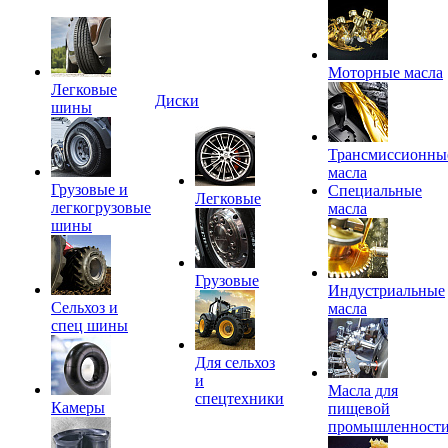
Моторные масла
Легковые
Диски
шины
Трансмиссионны
масла
Грузовые и
Специальные
Легковые
легкогрузовые
масла
шины
Грузовые
Индустриальные
Сельхоз и
масла
спец шины
Для сельхоз
и
Масла для
спецтехники
Камеры
пищевой
промышленност