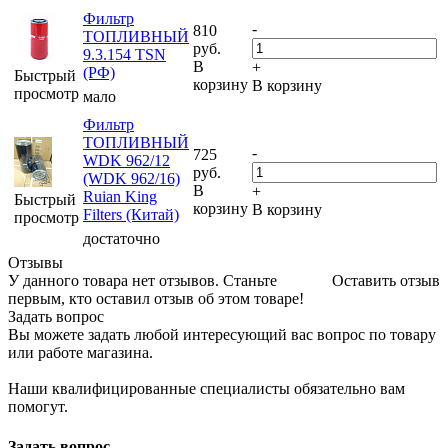
Фильтр
-
810
ТОПЛИВНЫЙ
руб.
9.3.154 TSN
В
+
(РФ)
Быстрый
корзину
В корзину
просмотр
мало
Фильтр
ТОПЛИВНЫЙ
-
725
WDK 962/12
руб.
(WDK 962/16)
В
+
Ruian King
Быстрый
корзину
В корзину
Filters (Китай)
просмотр
достаточно
Отзывы
У данного товара нет отзывов. Станьте
Оставить отзыв
первым, кто оставил отзыв об этом товаре!
Задать вопрос
Вы можете задать любой интересующий вас вопрос по товару
или работе магазина.
Наши квалифицированные специалисты обязательно вам
помогут.
Задать вопрос