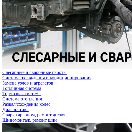
Слесарные и сварочные работы
Система охлаждения и кондиционирования
Замена узлов и агрегатов
Топливная система
Тормозная система
Система отопления
Развал/схождения колес
Диагностика
Сварка аргоном, ремонт дисков
Шиномонтаж, ремонт шин