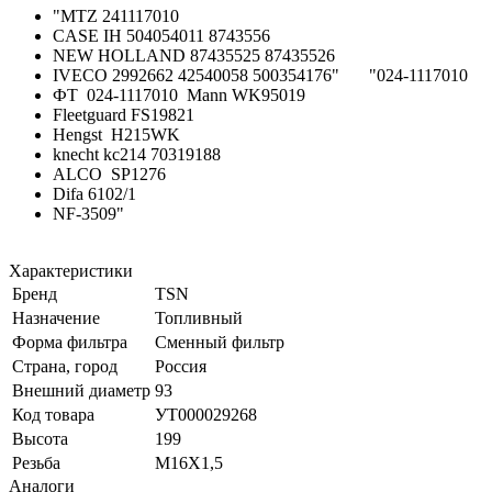
"MTZ 241117010
CASE IH 504054011 8743556
NEW HOLLAND 87435525 87435526
IVECO 2992662 42540058 500354176"
"024-1117010
ФТ 024-1117010 Mann WK95019
Fleetguard FS19821
Hengst H215WK
knecht kc214 70319188
ALCO SP1276
Difa 6102/1
NF-3509"
Характеристики
Бренд
TSN
Назначение
Топливный
Форма фильтра
Сменный фильтр
Страна, город
Россия
Внешний диаметр
93
Код товара
УТ000029268
Высота
199
Резьба
M16X1,5
Аналоги