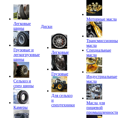
Моторные масла
Легковые
Диски
шины
Трансмиссионны
масла
Грузовые и
Специальные
Легковые
легкогрузовые
масла
шины
Грузовые
Индустриальные
Сельхоз и
масла
спец шины
Для сельхоз
и
Масла для
спецтехники
Камеры
пищевой
промышленност