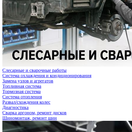
Слесарные и сварочные работы
Система охлаждения и кондиционирования
Замена узлов и агрегатов
Топливная система
Тормозная система
Система отопления
Развал/схождения колес
Диагностика
Сварка аргоном, ремонт дисков
Шиномонтаж, ремонт шин