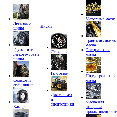
Моторные масла
Легковые
Диски
шины
Трансмиссионны
масла
Грузовые и
Специальные
Легковые
легкогрузовые
масла
шины
Грузовые
Индустриальные
Сельхоз и
масла
спец шины
Для сельхоз
и
Масла для
спецтехники
Камеры
пищевой
промышленност