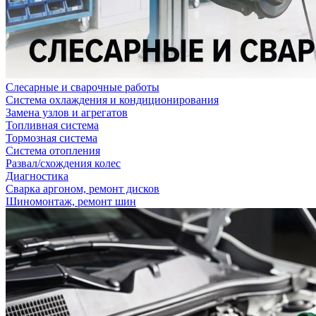
Слесарные и сварочные работы
Система охлаждения и кондиционирования
Замена узлов и агрегатов
Топливная система
Тормозная система
Система отопления
Развал/схождения колес
Диагностика
Сварка аргоном, ремонт дисков
Шиномонтаж, ремонт шин