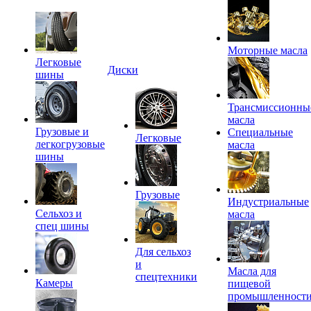
Моторные масла
Легковые
Диски
шины
Трансмиссионны
масла
Грузовые и
Специальные
Легковые
легкогрузовые
масла
шины
Грузовые
Индустриальные
Сельхоз и
масла
спец шины
Для сельхоз
и
Масла для
спецтехники
Камеры
пищевой
промышленност