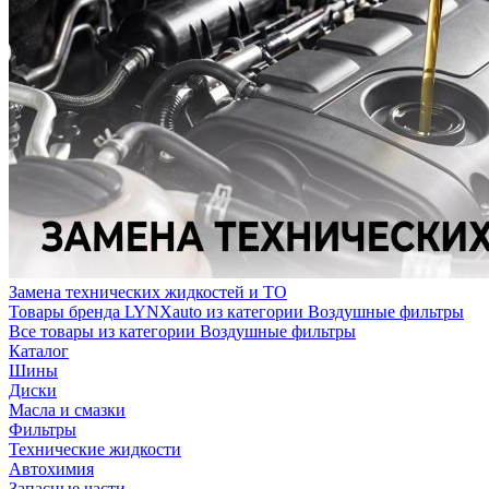
Замена технических жидкостей и ТО
Товары бренда LYNXauto из категории Воздушные фильтры
Все товары из категории Воздушные фильтры
Каталог
Шины
Диски
Масла и смазки
Фильтры
Технические жидкости
Автохимия
Запасные части