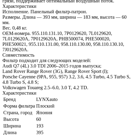
грязи, поддерживает оптимальный воздушный поток.
Характеристики
Исполнение. Панельный фильтр-патрон.
Размеры. Длина — 393 мм, ширина — 183 мм, высота — 60
мм.
Вес. 0,48 кг.
OEM-номера. 955.110.131.10, 7P0129620, 7L0129620,
7L0129620A, 7P0129620A, PHB500074, PHE500020,
PHE500021, 955.110.131.00, 958.110.130.00, 958.110.130.10,
7J0129620A.
Совместимость
Фильтр подходит для следующих моделей:
Audi Q7 (4L) 3.0 TDI 2006–2015 годов выпуска;
Land Rover Range Rover (3G), Range Rover Sport (I);
Porsche Cayenne (9PA, 955, 957) 3.2, 3.6, 4.5 Turbo, 4.5 Turbo S,
4.8 Turbo S, 4.8 S;
Volkswagen Touareg 2.5–6.0, 3.0 T, 4.2 TD.
Характеристики
Бренд
LYNXauto
Форма фильтра
Плоский
Страна, город
Япония
Высота
60
Ширина
193
Длина
395