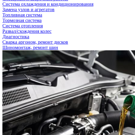
Система охлаждения и кондиционирования
Замена узлов и агрегатов
Топливная система
Тормозная система
Система отопления
Развал/схождения колес
Диагностика
Сварка аргоном, ремонт дисков
Шиномонтаж, ремонт шин