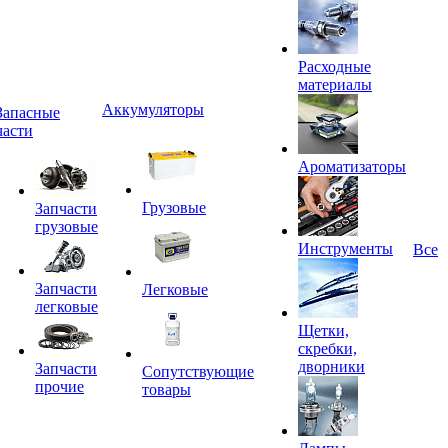
Расходные
материалы
Аккумуляторы
Запасные
части
Ароматизаторы
Грузовые
Запчасти
грузовые
Инструменты
Все
Запчасти
Легковые
легковые
Щетки,
скребки,
дворники
Запчасти
Сопутствующие
прочие
товары