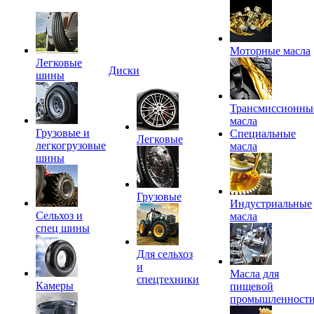
Моторные масла
Легковые
Диски
шины
Трансмиссионны
масла
Грузовые и
Специальные
Легковые
легкогрузовые
масла
шины
Грузовые
Индустриальные
Сельхоз и
масла
спец шины
Для сельхоз
и
Масла для
спецтехники
Камеры
пищевой
промышленност