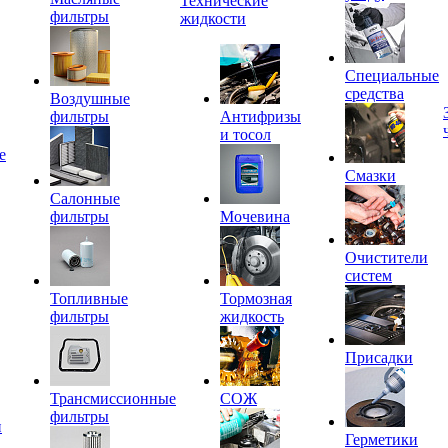
Технические
фильтры
жидкости
Специальные
средства
Воздушные
фильтры
Антифризы
и тосол
е
Смазки
Салонные
фильтры
Мочевина
Очистители
систем
Топливные
Тормозная
фильтры
жидкость
Присадки
Трансмиссионные
СОЖ
фильтры
и
Герметики