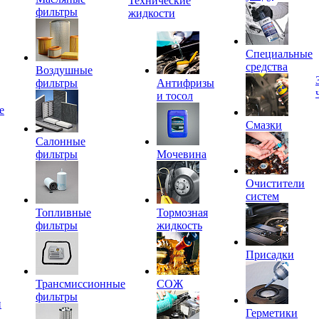
Технические
фильтры
жидкости
Специальные
средства
Воздушные
фильтры
Антифризы
и тосол
е
Смазки
Салонные
фильтры
Мочевина
Очистители
систем
Топливные
Тормозная
фильтры
жидкость
Присадки
Трансмиссионные
СОЖ
фильтры
и
Герметики