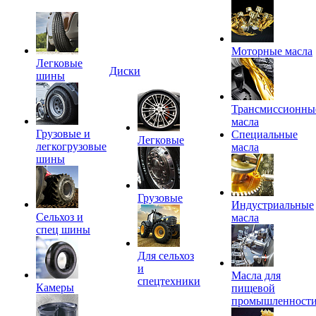
Моторные масла
Легковые
Диски
шины
Трансмиссионны
масла
Грузовые и
Специальные
Легковые
легкогрузовые
масла
шины
Грузовые
Индустриальные
Сельхоз и
масла
спец шины
Для сельхоз
и
Масла для
спецтехники
Камеры
пищевой
промышленност