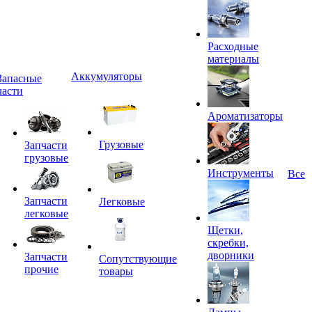
Расходные
материалы
Аккумуляторы
Запасные
части
Ароматизаторы
Грузовые
Запчасти
грузовые
Инструменты
Все
Запчасти
Легковые
легковые
Щетки,
скребки,
дворники
Запчасти
Сопутствующие
прочие
товары