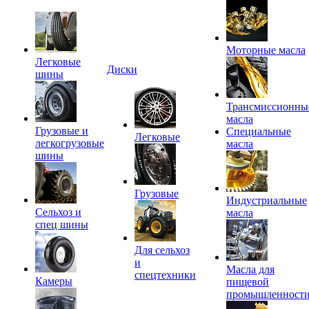
Моторные масла
Легковые
Диски
шины
Трансмиссионны
масла
Грузовые и
Специальные
Легковые
легкогрузовые
масла
шины
Грузовые
Индустриальные
Сельхоз и
масла
спец шины
Для сельхоз
и
Масла для
спецтехники
Камеры
пищевой
промышленност