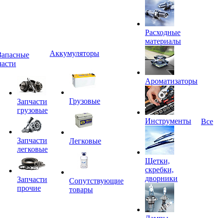
Расходные
материалы
Аккумуляторы
Запасные
части
Ароматизаторы
Грузовые
Запчасти
грузовые
Инструменты
Все
Запчасти
Легковые
легковые
Щетки,
скребки,
дворники
Запчасти
Сопутствующие
прочие
товары