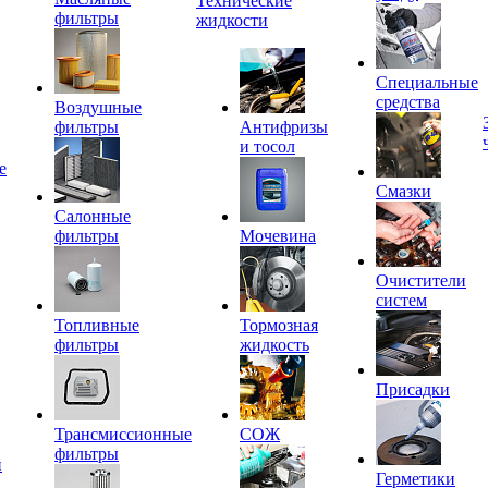
Технические
фильтры
жидкости
Специальные
средства
Воздушные
фильтры
Антифризы
и тосол
е
Смазки
Салонные
фильтры
Мочевина
Очистители
систем
Топливные
Тормозная
фильтры
жидкость
Присадки
Трансмиссионные
СОЖ
фильтры
и
Герметики