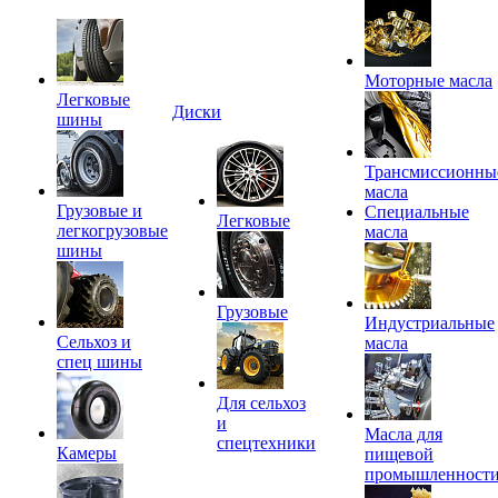
Моторные масла
Легковые
Диски
шины
Трансмиссионны
масла
Грузовые и
Специальные
Легковые
легкогрузовые
масла
шины
Грузовые
Индустриальные
Сельхоз и
масла
спец шины
Для сельхоз
и
Масла для
спецтехники
Камеры
пищевой
промышленност