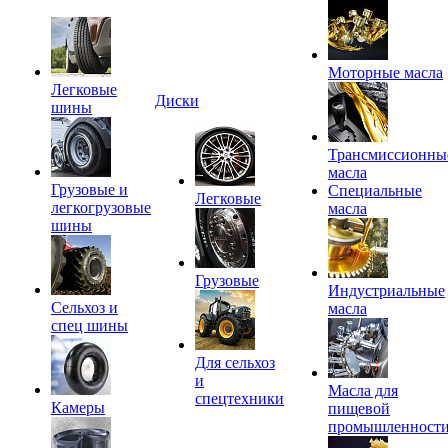
Моторные масла
Легковые
Диски
шины
Трансмиссионны
масла
Грузовые и
Специальные
Легковые
легкогрузовые
масла
шины
Грузовые
Индустриальные
Сельхоз и
масла
спец шины
Для сельхоз
и
Масла для
спецтехники
Камеры
пищевой
промышленност