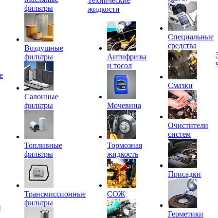
Технические
фильтры
жидкости
Специальные
средства
Воздушные
фильтры
Антифризы
и тосол
е
Смазки
Салонные
фильтры
Мочевина
Очистители
систем
Топливные
Тормозная
фильтры
жидкость
Присадки
Трансмиссионные
СОЖ
фильтры
и
Герметики