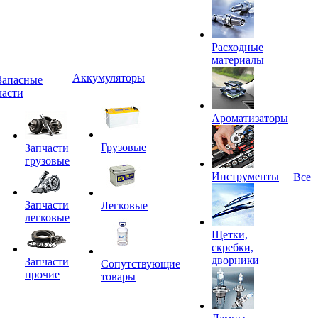
Расходные
материалы
Аккумуляторы
Запасные
части
Ароматизаторы
Грузовые
Запчасти
грузовые
Инструменты
Все
Запчасти
Легковые
легковые
Щетки,
скребки,
дворники
Запчасти
Сопутствующие
прочие
товары