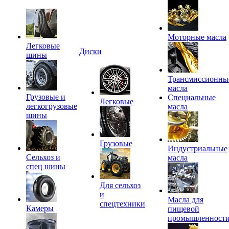
Моторные масла
Легковые
Диски
шины
Трансмиссионны
масла
Грузовые и
Специальные
Легковые
легкогрузовые
масла
шины
Грузовые
Индустриальные
Сельхоз и
масла
спец шины
Для сельхоз
и
Масла для
спецтехники
Камеры
пищевой
промышленност