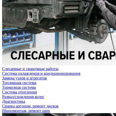
Слесарные и сварочные работы
Система охлаждения и кондиционирования
Замена узлов и агрегатов
Топливная система
Тормозная система
Система отопления
Развал/схождения колес
Диагностика
Сварка аргоном, ремонт дисков
Шиномонтаж, ремонт шин