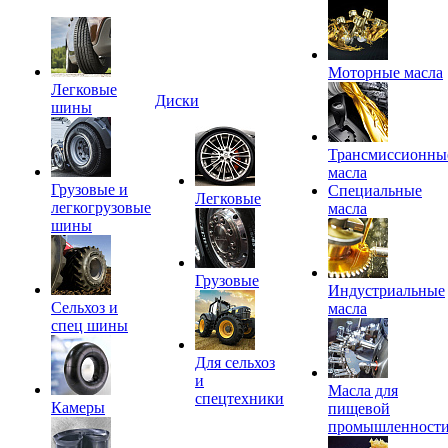
Моторные масла
Легковые
Диски
шины
Трансмиссионны
масла
Грузовые и
Специальные
Легковые
легкогрузовые
масла
шины
Грузовые
Индустриальные
Сельхоз и
масла
спец шины
Для сельхоз
и
Масла для
спецтехники
Камеры
пищевой
промышленност