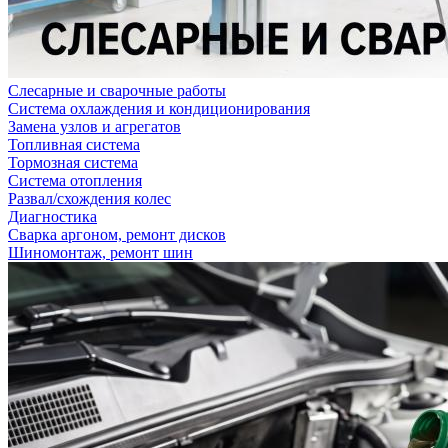
Слесарные и сварочные работы
Система охлаждения и кондиционирования
Замена узлов и агрегатов
Топливная система
Тормозная система
Система отопления
Развал/схождения колес
Диагностика
Сварка аргоном, ремонт дисков
Шиномонтаж, ремонт шин