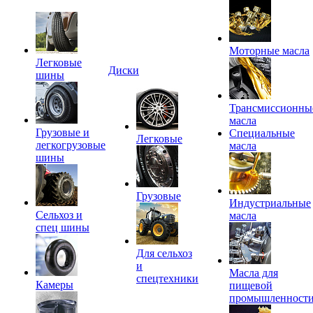
Моторные масла
Легковые
Диски
шины
Трансмиссионны
масла
Грузовые и
Специальные
Легковые
легкогрузовые
масла
шины
Грузовые
Индустриальные
Сельхоз и
масла
спец шины
Для сельхоз
и
Масла для
спецтехники
Камеры
пищевой
промышленност