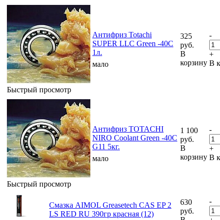
Антифриз Totachi
-
325
SUPER LLC Green -40C
руб.
1л.
В
+
корзину
В 
мало
Быстрый просмотр
Антифриз TOTACHI
-
1 100
NIRO Coolant Green -40C
руб.
G11 5кг.
В
+
корзину
В 
мало
Быстрый просмотр
-
630
Смазка AIMOL Greasetech CAS EP 2
руб.
LS RED RU 390гр красная (12)
В