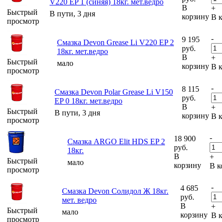
V220 EP 1 (синяя) 18кг. мет.ведро
В
+
Быстрый
В пути, 3 дня
корзину
В 
просмотр
-
9 195
Смазка Devon Grease Li V220 EP 2
руб.
18кг. мет.ведро
В
+
Быстрый
мало
корзину
В 
просмотр
-
8 115
Смазка Devon Polar Grease Li V150
руб.
EP 0 18кг. мет.ведро
В
+
Быстрый
В пути, 3 дня
корзину
В 
просмотр
-
18 900
Смазка ARGO Elit HDS EP 2
руб.
18кг.
В
+
Быстрый
мало
корзину
В к
просмотр
-
4 685
Смазка Devon Солидол Ж 18кг.
руб.
мет. ведро
В
+
Быстрый
мало
корзину
В 
просмотр