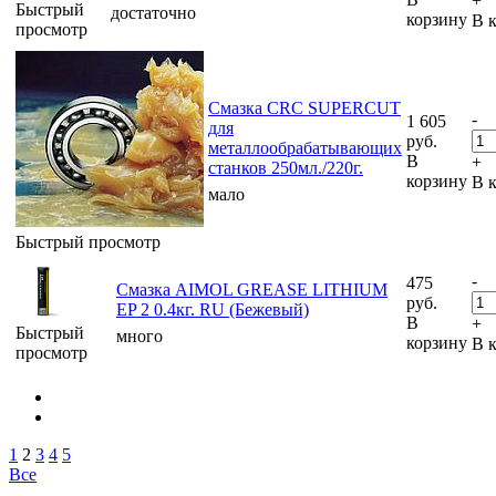
+
Быстрый
достаточно
корзину
В 
просмотр
Смазка CRC SUPERCUT
-
1 605
для
руб.
металлообрабатывающих
В
+
станков 250мл./220г.
корзину
В 
мало
Быстрый просмотр
-
475
Смазка AIMOL GREASE LITHIUM
руб.
EP 2 0.4кг. RU (Бежевый)
В
+
Быстрый
много
корзину
В 
просмотр
1
2
3
4
5
Все