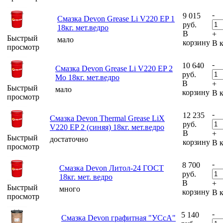
-
9 015
Смазка Devon Grease Li V220 EP 1
руб.
18кг. мет.ведро
В
+
Быстрый
мало
корзину
В 
просмотр
-
10 640
Смазка Devon Grease Li V220 EP 2
руб.
Mo 18кг. мет.ведро
В
+
Быстрый
мало
корзину
В 
просмотр
-
12 235
Смазка Devon Thermal Grease LiX
руб.
V220 EP 2 (синяя) 18кг. мет.ведро
В
+
Быстрый
достаточно
корзину
В 
просмотр
-
8 700
Смазка Devon Литол-24 ГОСТ
руб.
18кг. мет. ведро
В
+
Быстрый
много
корзину
В 
просмотр
-
5 140
Смазка Devon графитная "УСсА"