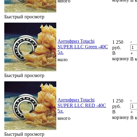
В 
много
Быстрый просмотр
Антифриз Totachi
-
1 250
SUPER LLC Green -40C
руб.
5л.
В
+
корзину
В 
мало
Быстрый просмотр
Антифриз Totachi
-
1 250
SUPER LLC RED -40C
руб.
5л.
В
+
корзину
В 
много
Быстрый просмотр