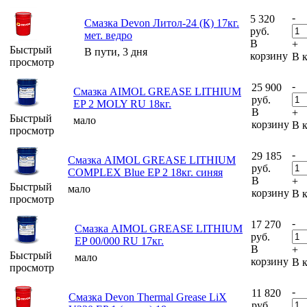
-
5 320
Смазка Devon Литол-24 (К) 17кг.
руб.
мет. ведро
В
+
Быстрый
В пути, 3 дня
корзину
В 
просмотр
-
25 900
Смазка AIMOL GREASE LITHIUM
руб.
EP 2 MOLY RU 18кг.
В
+
Быстрый
мало
корзину
В 
просмотр
-
29 185
Смазка AIMOL GREASE LITHIUM
руб.
COMPLEX Blue EP 2 18кг. синяя
В
+
Быстрый
мало
корзину
В 
просмотр
-
17 270
Смазка AIMOL GREASE LITHIUM
руб.
EP 00/000 RU 17кг.
В
+
Быстрый
мало
корзину
В 
просмотр
-
11 820
Смазка Devon Thermal Grease LiX
руб.