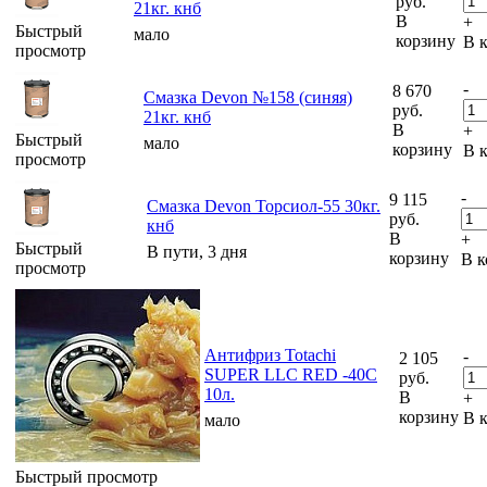
руб.
21кг. кнб
В
+
Быстрый
мало
корзину
В 
просмотр
-
8 670
Смазка Devon №158 (синяя)
руб.
21кг. кнб
В
+
Быстрый
мало
корзину
В 
просмотр
-
9 115
Смазка Devon Торсиол-55 30кг.
руб.
кнб
В
+
Быстрый
В пути, 3 дня
корзину
В к
просмотр
Антифриз Totachi
-
2 105
SUPER LLC RED -40C
руб.
10л.
В
+
корзину
В 
мало
Быстрый просмотр