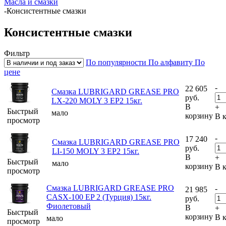
Масла и смазки
-
Консистентные смазки
Консистентные смазки
Фильтр
По популярности
По алфавиту
По
цене
-
22 605
Смазка LUBRIGARD GREASE PRO
руб.
LX-220 MOLY 3 EP2 15кг.
В
+
Быстрый
мало
корзину
В 
просмотр
-
17 240
Смазка LUBRIGARD GREASE PRO
руб.
LI-150 MOLY 3 EP2 15кг.
В
+
Быстрый
мало
корзину
В 
просмотр
Смазка LUBRIGARD GREASE PRO
-
21 985
CASX-100 EP 2 (Турция) 15кг.
руб.
Фиолетовый
В
+
Быстрый
корзину
В 
мало
просмотр