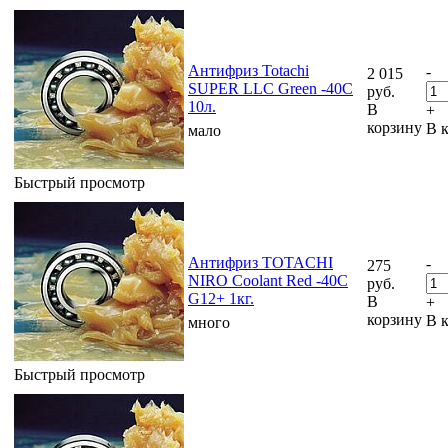
Антифриз Totachi
-
2 015
SUPER LLC Green -40C
руб.
10л.
В
+
корзину
В 
мало
Быстрый просмотр
Антифриз TOTACHI
-
275
NIRO Coolant Red -40C
руб.
G12+ 1кг.
В
+
корзину
В 
много
Быстрый просмотр