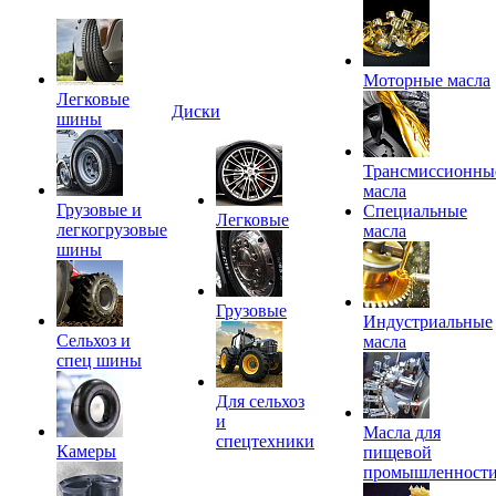
Моторные масла
Легковые
Диски
шины
Трансмиссионны
масла
Грузовые и
Специальные
Легковые
легкогрузовые
масла
шины
Грузовые
Индустриальные
Сельхоз и
масла
спец шины
Для сельхоз
и
Масла для
спецтехники
Камеры
пищевой
промышленност