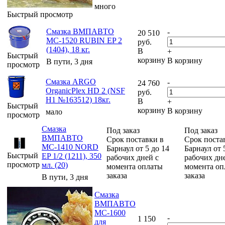
много
Быстрый просмотр
Смазка ВМПАВТО
-
20 510
МС-1520 RUBIN EP 2
руб.
(1404), 18 кг.
В
+
Быстрый
корзину
В корзину
В пути, 3 дня
просмотр
Смазка ARGO
-
24 760
OrganicPlex HD 2 (NSF
руб.
H1 №163512) 18кг.
В
+
Быстрый
корзину
В корзину
мало
просмотр
Смазка
Под заказ
Под заказ
ВМПАВТО
Срок поставки в
Срок поста
МС-1410 NORD
Барнаул от 5 до 14
Барнаул от 
Быстрый
EP 1/2 (1211), 350
рабочих дней с
рабочих дн
просмотр
мл. (20)
момента оплаты
момента оп
заказа
заказа
В пути, 3 дня
Смазка
ВМПАВТО
МС-1600
-
1 150
для