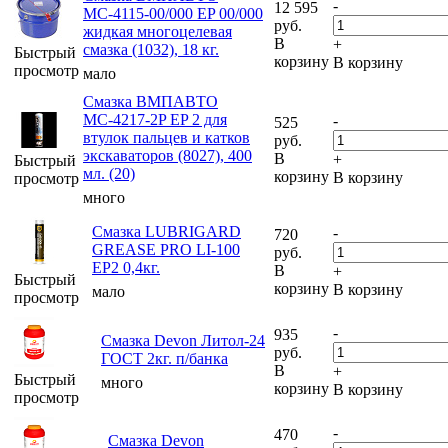
-
12 595
МС-4115-00/000 EP 00/000
руб.
жидкая многоцелевая
В
+
смазка (1032), 18 кг.
Быстрый
корзину
В корзину
просмотр
мало
Смазка ВМПАВТО
МС-4217-2P EP 2 для
-
525
втулок пальцев и катков
руб.
экскаваторов (8027), 400
В
+
Быстрый
мл. (20)
корзину
В корзину
просмотр
много
Смазка LUBRIGARD
-
720
GREASE PRO LI-100
руб.
EP2 0,4кг.
В
+
Быстрый
корзину
В корзину
мало
просмотр
-
935
Смазка Devon Литол-24
руб.
ГОСТ 2кг. п/банка
В
+
Быстрый
много
корзину
В корзину
просмотр
-
470
Смазка Devon