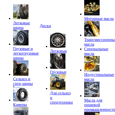
Моторные масла
Легковые
Диски
шины
Трансмиссионны
масла
Грузовые и
Специальные
Легковые
легкогрузовые
масла
шины
Грузовые
Индустриальные
Сельхоз и
масла
спец шины
Для сельхоз
и
Масла для
спецтехники
Камеры
пищевой
промышленност