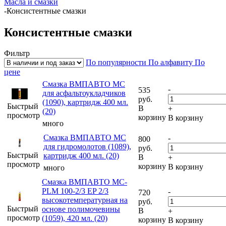
Масла и смазки
-
Консистентные смазки
Консистентные смазки
Фильтр
По популярности
По алфавиту
По
цене
Смазка ВМПАВТО МС
-
535
для асфальтоукладчиков
руб.
(1090), картридж 400 мл.
Быстрый
В
+
(20)
просмотр
корзину
В корзину
много
Смазка ВМПАВТО МС
-
800
для гидромолотов (1089),
руб.
Быстрый
картридж 400 мл. (20)
В
+
просмотр
корзину
В корзину
много
Смазка ВМПАВТО МС-
PLM 100-2/3 EP 2/3
-
720
высокотемпературная на
руб.
Быстрый
основе полимочевины
В
+
просмотр
(1059), 420 мл. (20)
корзину
В корзину