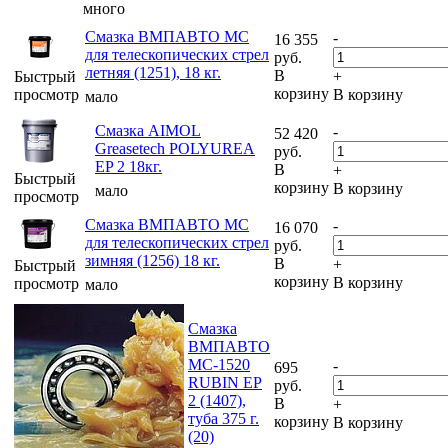
много
Смазка ВМПАВТО МС
-
16 355
для телескопических стрел
руб.
летняя (1251), 18 кг.
В
Быстрый
+
корзину
просмотр
В корзину
мало
Смазка AIMOL
-
52 420
Greasetech POLYUREA
руб.
EP 2 18кг.
В
+
Быстрый
корзину
В корзину
мало
просмотр
Смазка ВМПАВТО МС
-
16 070
для телескопических стрел
руб.
зимняя (1256) 18 кг.
В
+
Быстрый
корзину
В корзину
просмотр
мало
Смазка
ВМПАВТО
МС-1520
-
695
RUBIN EP
руб.
2 (1407),
В
+
туба 375 г.
корзину
В корзину
(20)