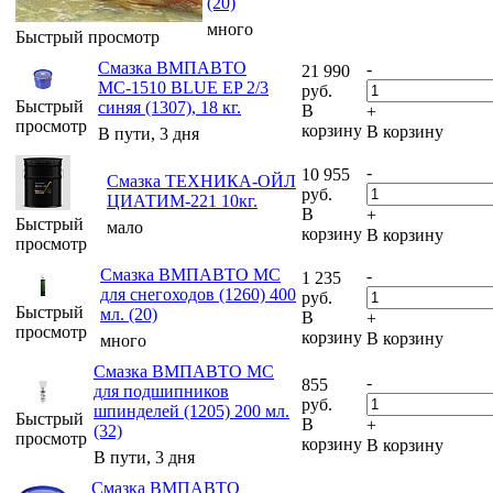
(20)
много
Быстрый просмотр
Смазка ВМПАВТО
-
21 990
МС-1510 BLUE EP 2/3
руб.
Быстрый
синяя (1307), 18 кг.
В
+
просмотр
корзину
В корзину
В пути, 3 дня
-
10 955
Смазка ТЕХНИКА-ОЙЛ
руб.
ЦИАТИМ-221 10кг.
В
+
Быстрый
мало
корзину
В корзину
просмотр
Смазка ВМПАВТО МС
-
1 235
для снегоходов (1260) 400
руб.
Быстрый
мл. (20)
В
+
просмотр
корзину
В корзину
много
Смазка ВМПАВТО МС
-
855
для подшипников
руб.
шпинделей (1205) 200 мл.
Быстрый
В
+
(32)
просмотр
корзину
В корзину
В пути, 3 дня
Смазка ВМПАВТО