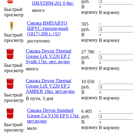
руб.
ЦИАТИМ-201 0,8кг.
В
+
Быстрый
много
корзину
В корзину
просмотр
Смазка ВМПАВТО
-
565
ШРУС-трипоидный
руб.
(1817) 200 г. (32)
В
Быстрый
+
корзину
просмотр
В корзину
достаточно
Смазка Devon Thermal
-
27 780
Grease LiX V220 EP 2
руб.
Synth 17кг. мет. ведро
В
+
Быстрый
корзину
В корзину
много
просмотр
Смазка Devon Thermal
-
10 650
Grease LiX V220 EP 2
руб.
AMBER 18кг. мет.ведро
В
+
Быстрый
корзину
В корзину
В пути, 3 дня
просмотр
Смазка Devon Standard
-
6 405
Grease Ca V150 EP 0 17кг.
руб.
мет.ведро
В
+
Быстрый
корзину
В корзину
мало
просмотр