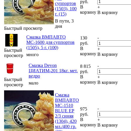
руб.
суппортов
В
+
(1503), 100
корзину
В корзину
г. (15)
В пути, 3
дня
Быстрый просмотр
Смазка ВМПАВТО
-
130
МС-1600 для суппортов
руб.
(1505), 5 г. (100)
В
+
Быстрый
корзину
В корзину
много
просмотр
Смазка Devon
-
8 815
ЦИАТИМ-201 18кг. мет.
руб.
ведро
В
+
Быстрый
корзину
В корзину
мало
просмотр
Смазка
ВМПАВТО
МС-1510
-
975
BLUE EP
руб.
2/3 синяя
В
+
(1304), 420
корзину
В корзину
мл./400 гр.