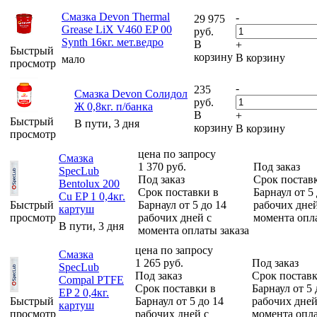
Смазка Devon Thermal
-
29 975
Grease LiX V460 EP 00
руб.
Synth 16кг. мет.ведро
В
+
Быстрый
корзину
В корзину
мало
просмотр
-
235
Смазка Devon Солидол
руб.
Ж 0,8кг. п/банка
В
+
Быстрый
В пути, 3 дня
корзину
В корзину
просмотр
цена по запросу
Смазка
1 370
руб.
Под заказ
SpecLub
Под заказ
Срок постав
Bentolux 200
Срок поставки в
Барнаул от 5
Cu EP 1 0,4кг.
Быстрый
Барнаул от 5 до 14
рабочих дней
картуш
просмотр
рабочих дней с
момента опла
В пути, 3 дня
момента оплаты заказа
цена по запросу
Смазка
1 265
руб.
Под заказ
SpecLub
Под заказ
Срок поставк
Compal PTFE
Срок поставки в
Барнаул от 5 
EP 2 0,4кг.
Быстрый
Барнаул от 5 до 14
рабочих дней
картуш
просмотр
рабочих дней с
момента опла