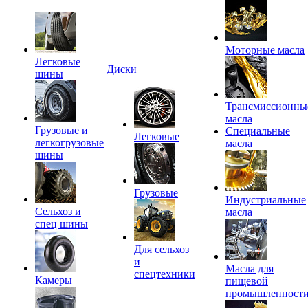
Моторные масла
Легковые
Диски
шины
Трансмиссионны
масла
Грузовые и
Специальные
Легковые
легкогрузовые
масла
шины
Грузовые
Индустриальные
Сельхоз и
масла
спец шины
Для сельхоз
и
Масла для
спецтехники
Камеры
пищевой
промышленност