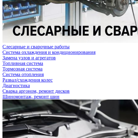
Слесарные и сварочные работы
Система охлаждения и кондиционирования
Замена узлов и агрегатов
Топливная система
Тормозная система
Система отопления
Развал/схождения колес
Диагностика
Сварка аргоном, ремонт дисков
Шиномонтаж, ремонт шин