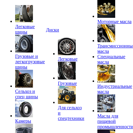
Моторные масла
Легковые
Диски
шины
Трансмиссионны
масла
Грузовые и
Специальные
Легковые
легкогрузовые
масла
шины
Грузовые
Индустриальные
Сельхоз и
масла
спец шины
Для сельхоз
и
Масла для
спецтехники
Камеры
пищевой
промышленност