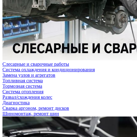
Слесарные и сварочные работы
Система охлаждения и кондиционирования
Замена узлов и агрегатов
Топливная система
Тормозная система
Система отопления
Развал/схождения колес
Диагностика
Сварка аргоном, ремонт дисков
Шиномонтаж, ремонт шин