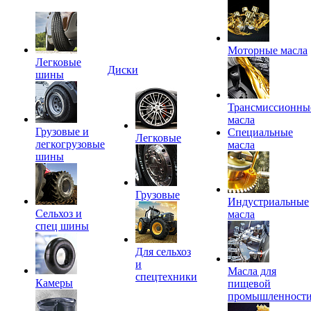
Моторные масла
Легковые
Диски
шины
Трансмиссионны
масла
Грузовые и
Специальные
Легковые
легкогрузовые
масла
шины
Грузовые
Индустриальные
Сельхоз и
масла
спец шины
Для сельхоз
и
Масла для
спецтехники
Камеры
пищевой
промышленност