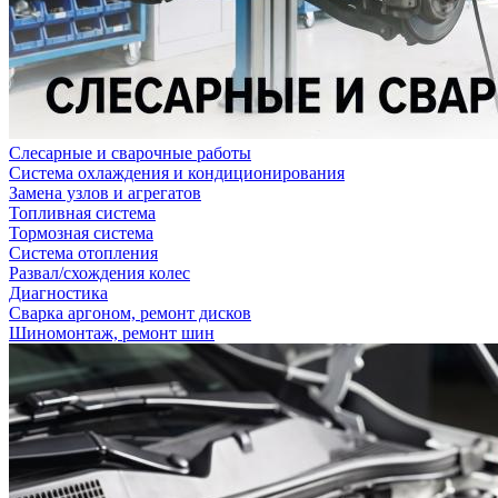
Слесарные и сварочные работы
Система охлаждения и кондиционирования
Замена узлов и агрегатов
Топливная система
Тормозная система
Система отопления
Развал/схождения колес
Диагностика
Сварка аргоном, ремонт дисков
Шиномонтаж, ремонт шин