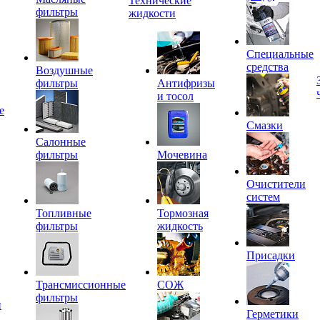
Технические
фильтры
жидкости
Специальные
средства
Воздушные
фильтры
Антифризы
и тосол
е
Смазки
Салонные
фильтры
Мочевина
Очистители
систем
Топливные
Тормозная
фильтры
жидкость
Присадки
Трансмиссионные
СОЖ
фильтры
и
Герметики