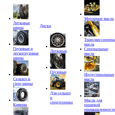
Моторные масла
Легковые
Диски
шины
Трансмиссионны
масла
Грузовые и
Специальные
Легковые
легкогрузовые
масла
шины
Грузовые
Индустриальные
Сельхоз и
масла
спец шины
Для сельхоз
и
Масла для
спецтехники
Камеры
пищевой
промышленност