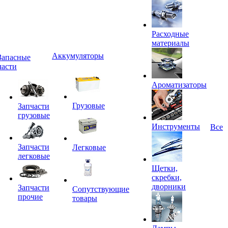
Расходные
материалы
Аккумуляторы
Запасные
части
Ароматизаторы
Грузовые
Запчасти
грузовые
Инструменты
Все
Запчасти
Легковые
легковые
Щетки,
скребки,
дворники
Запчасти
Сопутствующие
прочие
товары