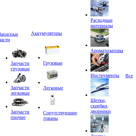
Расходные
материалы
Аккумуляторы
Запасные
части
Ароматизаторы
Грузовые
Запчасти
грузовые
Инструменты
Все
Запчасти
Легковые
легковые
Щетки,
скребки,
дворники
Запчасти
Сопутствующие
прочие
товары