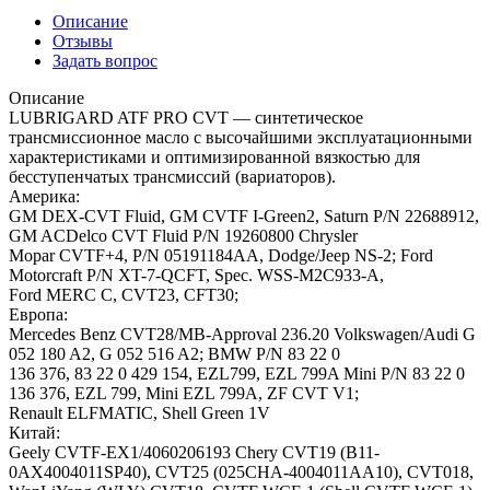
Описание
Отзывы
Задать вопрос
Описание
LUBRIGARD ATF PRO CVT — синтетическое
трансмиссионное масло с высочайшими эксплуатационными
характеристиками и оптимизированной вязкостью для
бесступенчатых трансмиссий (вариаторов).
Америка:
GM DEX-CVT Fluid, GM CVTF I-Green2, Saturn P/N 22688912,
GM ACDelco CVT Fluid P/N 19260800 Chrysler
Mopar CVTF+4, P/N 05191184AA, Dodge/Jeep NS-2; Ford
Motorcraft P/N XT-7-QCFT, Spec. WSS-M2C933-A,
Ford MERC C, CVT23, CFT30;
Европа:
Mercedes Benz CVT28/MB-Approval 236.20 Volkswagen/Audi G
052 180 A2, G 052 516 A2; BMW P/N 83 22 0
136 376, 83 22 0 429 154, EZL799, EZL 799A Mini P/N 83 22 0
136 376, EZL 799, Mini EZL 799A, ZF CVT V1;
Renault ELFMATIC, Shell Green 1V
Китай:
Geely CVTF-EX1/4060206193 Chery CVT19 (B11-
0AX4004011SP40), CVT25 (025CHA-4004011AA10), CVT018,