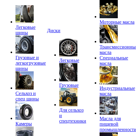
Моторные масла
Легковые
Диски
шины
Трансмиссионны
масла
Грузовые и
Специальные
Легковые
легкогрузовые
масла
шины
Грузовые
Индустриальные
Сельхоз и
масла
спец шины
Для сельхоз
и
Масла для
спецтехники
Камеры
пищевой
промышленност