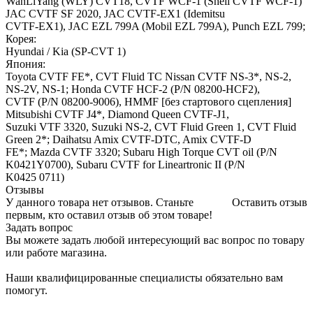
WanLiYang (WLY) CVT18, CVTF WCF-1 (Shell CVTF WCF-1)
JAC CVTF SF 2020, JAC CVTF-EX1 (Idemitsu
CVTF-EX1), JAC EZL 799A (Mobil EZL 799A), Punch EZL 799;
Корея:
Hyundai / Kia (SP-CVT 1)
Япония:
Toyota CVTF FE*, CVT Fluid TC Nissan CVTF NS-3*, NS-2,
NS-2V, NS-1; Honda CVTF HCF-2 (P/N 08200-HCF2),
CVTF (P/N 08200-9006), HMMF [без стартового сцепления]
Mitsubishi CVTF J4*, Diamond Queen CVTF-J1,
Suzuki VTF 3320, Suzuki NS-2, CVT Fluid Green 1, CVT Fluid
Green 2*; Daihatsu Amix CVTF-DTC, Amix CVTF-D
FE*; Mazda CVTF 3320; Subaru High Torque CVT oil (P/N
K0421Y0700), Subaru CVTF for Lineartronic II (P/N
K0425 0711)
Отзывы
У данного товара нет отзывов. Станьте
Оставить отзыв
первым, кто оставил отзыв об этом товаре!
Задать вопрос
Вы можете задать любой интересующий вас вопрос по товару
или работе магазина.
Наши квалифицированные специалисты обязательно вам
помогут.