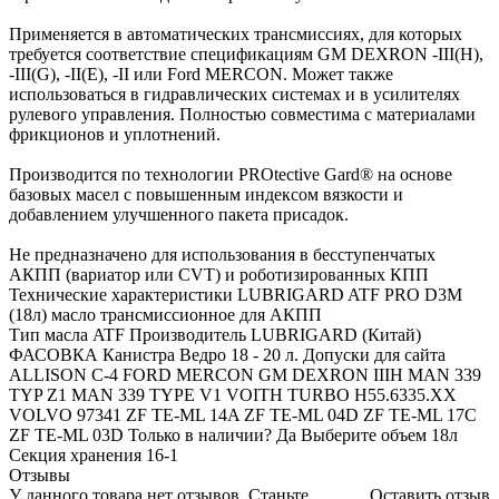
Применяется в автоматических трансмиссиях, для которых
требуется соответствие спецификациям GM DEXRON -III(H),
-III(G), -II(E), -II или Ford MERCON. Может также
использоваться в гидравлических системах и в усилителях
рулевого управления. Полностью совместима с материалами
фрикционов и уплотнений.
Производится по технологии PROtective Gard® на основе
базовых масел с повышенным индексом вязкости и
добавлением улучшенного пакета присадок.
Не предназначено для использования в бесступенчатых
АКПП (вариатор или CVT) и роботизированных КПП
Технические характеристики LUBRIGARD ATF PRO D3M
(18л) масло трансмиссионное для АКПП
Тип масла ATF Производитель LUBRIGARD (Китай)
ФАСОВКА Канистра Ведро 18 - 20 л. Допуски для сайта
ALLISON C-4 FORD MERCON GM DEXRON IIIH MAN 339
TYP Z1 MAN 339 TYPE V1 VOITH TURBO H55.6335.XX
VOLVO 97341 ZF TE-ML 14A ZF TE-ML 04D ZF TE-ML 17C
ZF TE-ML 03D Только в наличии? Да Выберите объем 18л
Секция хранения 16-1
Отзывы
У данного товара нет отзывов. Станьте
Оставить отзыв