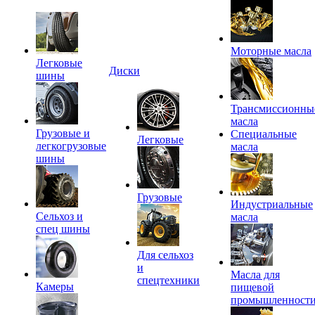
Моторные масла
Легковые
Диски
шины
Трансмиссионны
масла
Грузовые и
Специальные
Легковые
легкогрузовые
масла
шины
Грузовые
Индустриальные
Сельхоз и
масла
спец шины
Для сельхоз
и
Масла для
спецтехники
Камеры
пищевой
промышленност