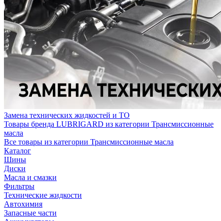
Замена технических жидкостей и ТО
Товары бренда LUBRIGARD из категории Трансмиссионные
масла
Все товары из категории Трансмиссионные масла
Каталог
Шины
Диски
Масла и смазки
Фильтры
Технические жидкости
Автохимия
Запасные части