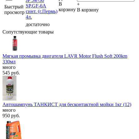
JP 5w-30
В
+
SP,GF-6A
Быстрый
корзину
В корзину
синт. (г.Пермь)
просмотр
4л.
достаточно
Сопутствующие товары
Мягкая промывка двигателя LAVR Motor Flush Soft 200km
330мл
много
545
руб.
Автошампунь ТАНКИСТ для бесконтактной мойки 1кг (12)
много
950
руб.