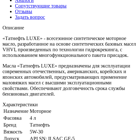
Аналоги
Сопутствующие товары
Отзывы
Задать вопрос
Описание
«Татнефть LUXE» - всесезонное синтетическое моторное
масло, разработанное на основе синтетических базовых масел
VHVI, произведенных по технологии гидрокрекинга, с
использованием многофункционального пакета присадок.
Масла «Татнефть LUXE» предназначены для эксплуатации
современных отечественных, американских, корейских и
японских автомобилей, предусматривающих применение
маловязких масел с высшими эксплуатационными
свойствами. Обеспечивают долговечность срока службы
бензиновых двигателей.
Характеристики
Назначение
Моторное
Фасовка
4 л
Бренд
Татнефть
Вязкость
5W-30
Допуск
API SN; ILSAC GF-5