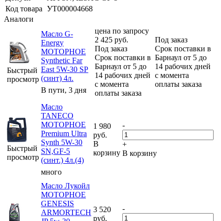
Код товара
УТ000004668
Аналоги
цена по запросу
Масло G-
2 425
руб.
Под заказ
Energy
Под заказ
Срок поставки в
МОТОРНОЕ
Срок поставки в
Барнаул от 5 до
Synthetic Far
Барнаул от 5 до
14 рабочих дней
East 5W-30 SP
Быстрый
14 рабочих дней
с момента
(синт) 4л.
просмотр
с момента
оплаты заказа
В пути, 3 дня
оплаты заказа
Масло
TANECO
МОТОРНОЕ
-
1 980
Premium Ultra
руб.
Synth 5W-30
В
+
Быстрый
SN,GF-5
корзину
В корзину
просмотр
(синт.) 4л.(4)
много
Масло Лукойл
МОТОРНОЕ
GENESIS
-
3 520
ARMORTECH
руб.