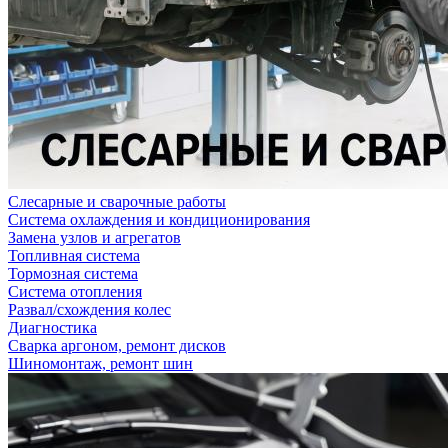
Слесарные и сварочные работы
Система охлаждения и кондиционирования
Замена узлов и агрегатов
Топливная система
Тормозная система
Система отопления
Развал/схождения колес
Диагностика
Сварка аргоном, ремонт дисков
Шиномонтаж, ремонт шин