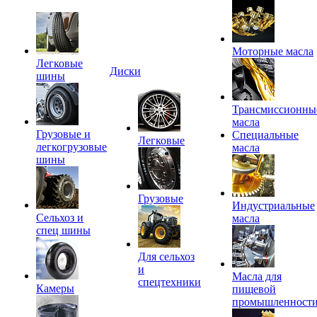
Моторные масла
Легковые
Диски
шины
Трансмиссионны
масла
Грузовые и
Специальные
Легковые
легкогрузовые
масла
шины
Грузовые
Индустриальные
Сельхоз и
масла
спец шины
Для сельхоз
и
Масла для
спецтехники
Камеры
пищевой
промышленност