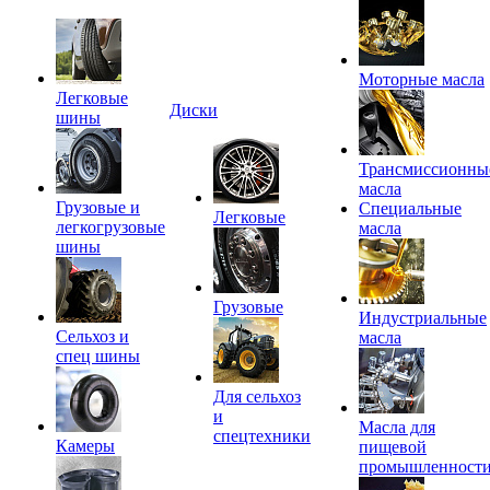
Моторные масла
Легковые
Диски
шины
Трансмиссионны
масла
Грузовые и
Специальные
Легковые
легкогрузовые
масла
шины
Грузовые
Индустриальные
Сельхоз и
масла
спец шины
Для сельхоз
и
Масла для
спецтехники
Камеры
пищевой
промышленност