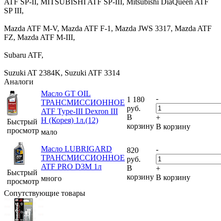
ATF SP-II, MITSUBISHI ATF SP-III, Mitsubishi DiaQueen ATF
SP III,
Mazda ATF M-V, Mazda ATF F-1, Mazda JWS 3317, Mazda ATF
FZ, Mazda ATF M-III,
Subaru ATF,
Suzuki AT 2384K, Suzuki ATF 3314
Аналоги
Масло GT OIL
-
1 180
ТРАНСМИССИОННОЕ
руб.
ATF Type-III Dexron III
В
+
H (Корея) 1л.(12)
Быстрый
корзину
В корзину
просмотр
мало
Масло LUBRIGARD
-
820
ТРАНСМИССИОННОЕ
руб.
ATF PRO D3M 1л
В
+
Быстрый
корзину
В корзину
много
просмотр
Сопутствующие товары