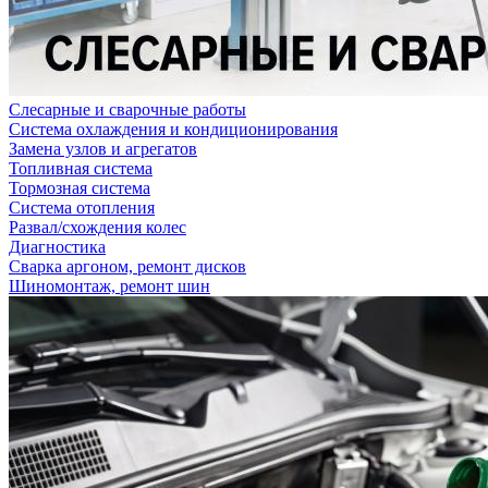
Слесарные и сварочные работы
Система охлаждения и кондиционирования
Замена узлов и агрегатов
Топливная система
Тормозная система
Система отопления
Развал/схождения колес
Диагностика
Сварка аргоном, ремонт дисков
Шиномонтаж, ремонт шин