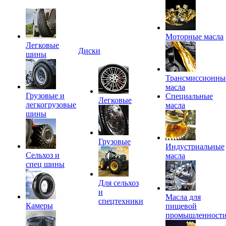
Моторные масла
Легковые
Диски
шины
Трансмиссионны
масла
Грузовые и
Специальные
Легковые
легкогрузовые
масла
шины
Грузовые
Индустриальные
Сельхоз и
масла
спец шины
Для сельхоз
и
Масла для
спецтехники
Камеры
пищевой
промышленност