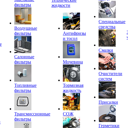
Технические
фильтры
жидкости
Специальные
средства
Воздушные
фильтры
Антифризы
и тосол
е
Смазки
Салонные
фильтры
Мочевина
Очистители
систем
Топливные
Тормозная
фильтры
жидкость
Присадки
Трансмиссионные
СОЖ
фильтры
и
Герметики