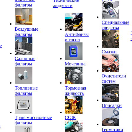
Технические
фильтры
жидкости
Специальные
средства
Воздушные
фильтры
Антифризы
и тосол
е
Смазки
Салонные
фильтры
Мочевина
Очистители
систем
Топливные
Тормозная
фильтры
жидкость
Присадки
Трансмиссионные
СОЖ
фильтры
и
Герметики