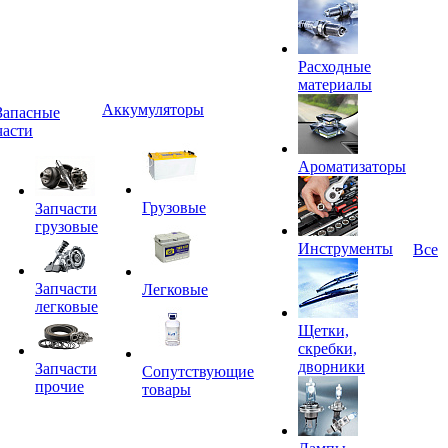
Расходные
материалы
Аккумуляторы
Запасные
части
Ароматизаторы
Грузовые
Запчасти
грузовые
Инструменты
Все
Запчасти
Легковые
легковые
Щетки,
скребки,
дворники
Запчасти
Сопутствующие
прочие
товары