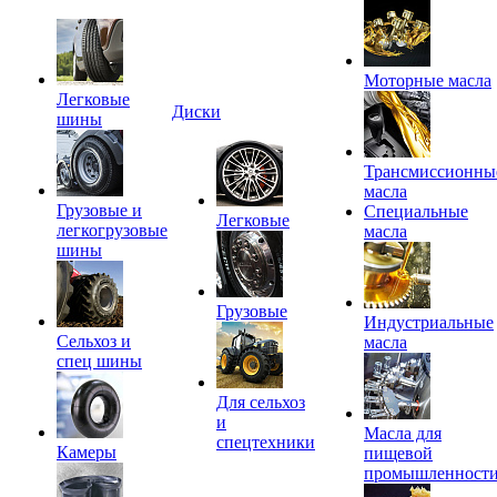
Моторные масла
Легковые
Диски
шины
Трансмиссионны
масла
Грузовые и
Специальные
Легковые
легкогрузовые
масла
шины
Грузовые
Индустриальные
Сельхоз и
масла
спец шины
Для сельхоз
и
Масла для
спецтехники
Камеры
пищевой
промышленност