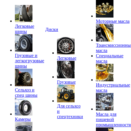
Моторные масла
Легковые
Диски
шины
Трансмиссионны
масла
Грузовые и
Специальные
Легковые
легкогрузовые
масла
шины
Грузовые
Индустриальные
Сельхоз и
масла
спец шины
Для сельхоз
и
Масла для
спецтехники
Камеры
пищевой
промышленност