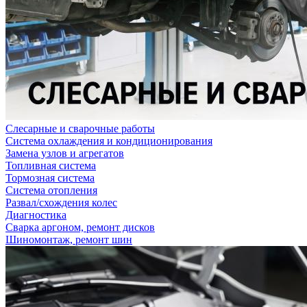
Слесарные и сварочные работы
Система охлаждения и кондиционирования
Замена узлов и агрегатов
Топливная система
Тормозная система
Система отопления
Развал/схождения колес
Диагностика
Сварка аргоном, ремонт дисков
Шиномонтаж, ремонт шин