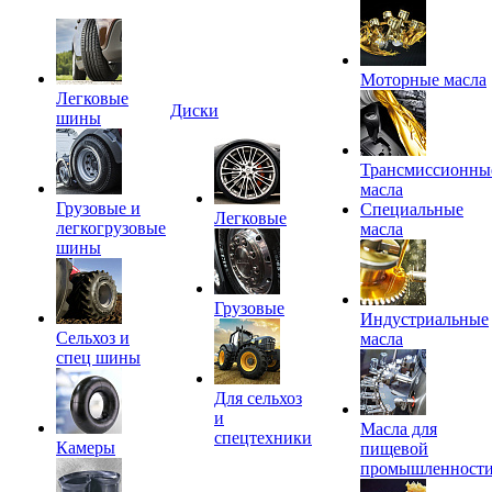
Моторные масла
Легковые
Диски
шины
Трансмиссионны
масла
Грузовые и
Специальные
Легковые
легкогрузовые
масла
шины
Грузовые
Индустриальные
Сельхоз и
масла
спец шины
Для сельхоз
и
Масла для
спецтехники
Камеры
пищевой
промышленност