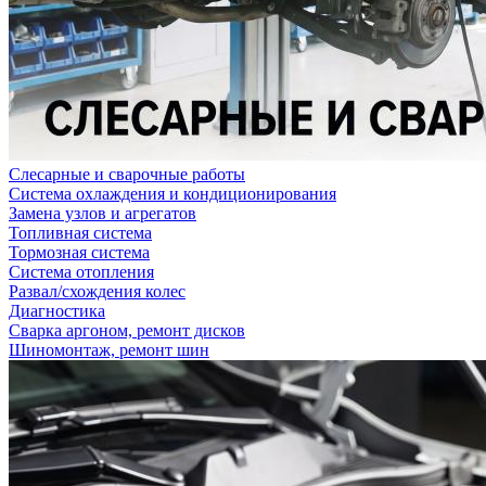
Слесарные и сварочные работы
Система охлаждения и кондиционирования
Замена узлов и агрегатов
Топливная система
Тормозная система
Система отопления
Развал/схождения колес
Диагностика
Сварка аргоном, ремонт дисков
Шиномонтаж, ремонт шин