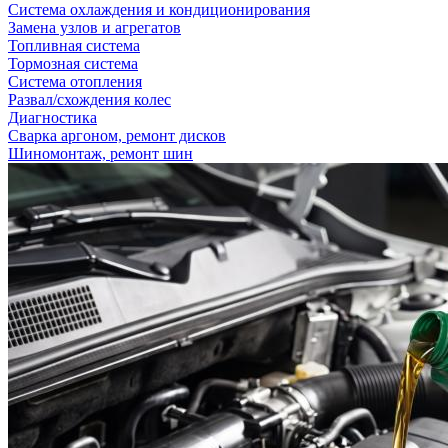
Система охлаждения и кондиционирования
Замена узлов и агрегатов
Топливная система
Тормозная система
Система отопления
Развал/схождения колес
Диагностика
Сварка аргоном, ремонт дисков
Шиномонтаж, ремонт шин