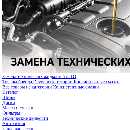
Замена технических жидкостей и ТО
Товары бренда Devon из категории Консистентные смазки
Все товары из категории Консистентные смазки
Каталог
Шины
Диски
Масла и смазки
Фильтры
Технические жидкости
Автохимия
Запасные части