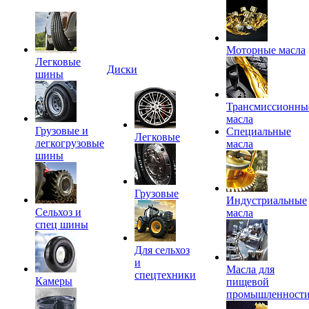
Моторные масла
Легковые
Диски
шины
Трансмиссионны
масла
Грузовые и
Специальные
Легковые
легкогрузовые
масла
шины
Грузовые
Индустриальные
Сельхоз и
масла
спец шины
Для сельхоз
и
Масла для
спецтехники
Камеры
пищевой
промышленност