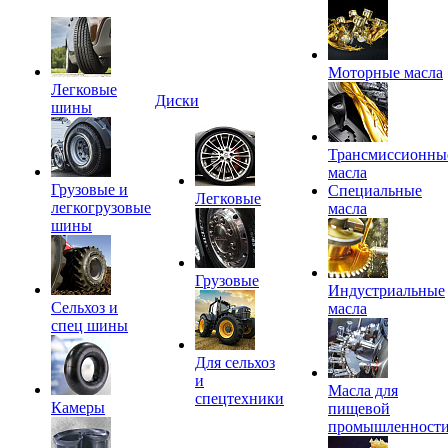
Моторные масла
Легковые
Диски
шины
Трансмиссионны
масла
Грузовые и
Специальные
Легковые
легкогрузовые
масла
шины
Грузовые
Индустриальные
Сельхоз и
масла
спец шины
Для сельхоз
и
Масла для
спецтехники
Камеры
пищевой
промышленност