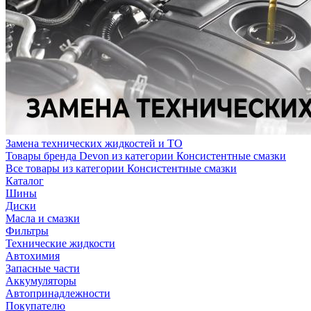
Замена технических жидкостей и ТО
Товары бренда Devon из категории Консистентные смазки
Все товары из категории Консистентные смазки
Каталог
Шины
Диски
Масла и смазки
Фильтры
Технические жидкости
Автохимия
Запасные части
Аккумуляторы
Автопринадлежности
Покупателю