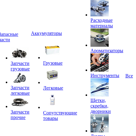
Расходные
материалы
Аккумуляторы
Запасные
части
Ароматизаторы
Грузовые
Запчасти
грузовые
Инструменты
Все
Запчасти
Легковые
легковые
Щетки,
скребки,
дворники
Запчасти
Сопутствующие
прочие
товары