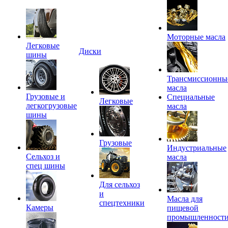
Моторные масла
Легковые
Диски
шины
Трансмиссионны
масла
Грузовые и
Специальные
Легковые
легкогрузовые
масла
шины
Грузовые
Индустриальные
Сельхоз и
масла
спец шины
Для сельхоз
и
Масла для
спецтехники
Камеры
пищевой
промышленност