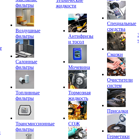
Технические
фильтры
жидкости
Специальные
средства
Воздушные
фильтры
Антифризы
и тосол
е
Смазки
Салонные
фильтры
Мочевина
Очистители
систем
Топливные
Тормозная
фильтры
жидкость
Присадки
Трансмиссионные
СОЖ
фильтры
и
Герметики