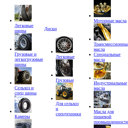
Моторные масла
Легковые
Диски
шины
Трансмиссионны
масла
Грузовые и
Специальные
Легковые
легкогрузовые
масла
шины
Грузовые
Индустриальные
Сельхоз и
масла
спец шины
Для сельхоз
и
Масла для
спецтехники
Камеры
пищевой
промышленност