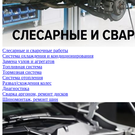
Слесарные и сварочные работы
Система охлаждения и кондиционирования
Замена узлов и агрегатов
Топливная система
Тормозная система
Система отопления
Развал/схождения колес
Диагностика
Сварка аргоном, ремонт дисков
Шиномонтаж, ремонт шин